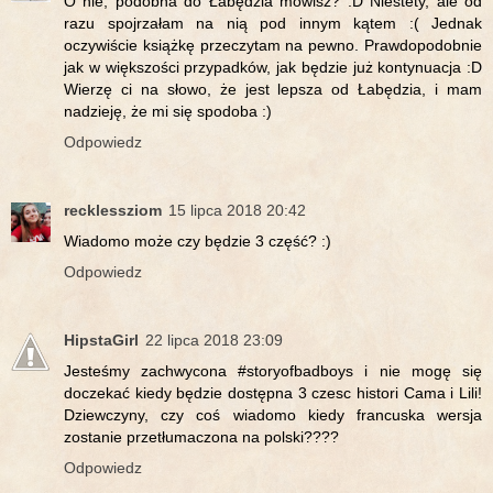
O nie, podobna do Łabędzia mówisz? :D Niestety, ale od
razu spojrzałam na nią pod innym kątem :( Jednak
oczywiście książkę przeczytam na pewno. Prawdopodobnie
jak w większości przypadków, jak będzie już kontynuacja :D
Wierzę ci na słowo, że jest lepsza od Łabędzia, i mam
nadzieję, że mi się spodoba :)
Odpowiedz
recklessziom
15 lipca 2018 20:42
Wiadomo może czy będzie 3 część? :)
Odpowiedz
HipstaGirl
22 lipca 2018 23:09
Jesteśmy zachwycona #storyofbadboys i nie mogę się
doczekać kiedy będzie dostępna 3 czesc histori Cama i Lili!
Dziewczyny, czy coś wiadomo kiedy francuska wersja
zostanie przetłumaczona na polski????
Odpowiedz