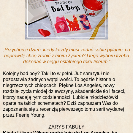
„Przychodzi dzień, kiedy każdy musi zadać sobie pytanie: co
naprawdę chcę zrobić z moim życiem? I tego wyboru trzeba
dokonać w ciągu ostatniego roku liceum.”
Kolejny bad boy? Tak i to w pełni. Już sam tytuł nie
pozostawia żadnych wątpliwości. To będzie historia o
niegrzecznych chłopcach. Piękne Los Angeles, nowy
rozdział życia młodej dziewczyny, akademickie tło i faceci,
którzy nadają rytm codzienności. Lubicie młodzieżówki
oparte na takich schematach? Dziś zapraszam Was do
zapoznania się z recenzją pierwszego tomu serii wydanej
przez Feerię Young.
ZARYS FABUŁY
Kiedy Liliana Wilson podróżuje do Los Angeles, by