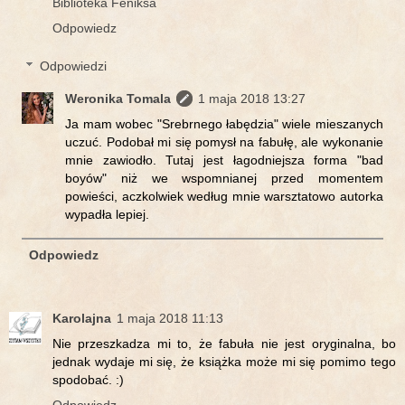
Biblioteka Feniksa
Odpowiedz
Odpowiedzi
Weronika Tomala
1 maja 2018 13:27
Ja mam wobec "Srebrnego łabędzia" wiele mieszanych
uczuć. Podobał mi się pomysł na fabułę, ale wykonanie
mnie zawiodło. Tutaj jest łagodniejsza forma "bad
boyów" niż we wspomnianej przed momentem
powieści, aczkolwiek według mnie warsztatowo autorka
wypadła lepiej.
Odpowiedz
Karolajna
1 maja 2018 11:13
Nie przeszkadza mi to, że fabuła nie jest oryginalna, bo
jednak wydaje mi się, że książka może mi się pomimo tego
spodobać. :)