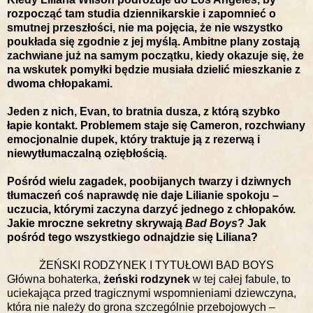
rozpocząć tam studia dziennikarskie i zapomnieć o
smutnej przeszłości, nie ma pojęcia, że nie wszystko
poukłada się zgodnie z jej myślą. Ambitne plany zostają
zachwiane już na samym początku, kiedy okazuje się, że
na wskutek pomyłki będzie musiała dzielić mieszkanie z
dwoma chłopakami.
Jeden z nich, Evan, to bratnia dusza, z którą szybko
łapie kontakt. Problemem staje się Cameron, rozchwiany
emocjonalnie dupek, który traktuje ją z rezerwą i
niewytłumaczalną oziębłością.
Pośród wielu zagadek, poobijanych twarzy i dziwnych
tłumaczeń coś naprawdę nie daje Lilianie spokoju –
uczucia, którymi zaczyna darzyć jednego z chłopaków.
Jakie mroczne sekretny skrywają
Bad Boys
? Jak
pośród tego wszystkiego odnajdzie się Liliana?
ŻEŃSKI RODZYNEK I TYTUŁOWI BAD BOYS
Główna bohaterka,
żeński rodzynek
w tej całej fabule, to
uciekająca przed tragicznymi wspomnieniami dziewczyna,
która nie należy do grona szczególnie przebojowych –