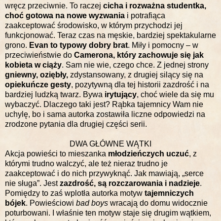
wręcz przeciwnie. To raczej
cicha i rozważna studentka,
choć gotowa na nowe wyzwania
i potrafiąca
zaakceptować środowisko, w którym przychodzi jej
funkcjonować. Teraz czas na męskie, bardziej spektakularne
grono.
Evan to typowy dobry brat
. Miły i pomocny – w
przeciwieństwie do
Camerona, który zachowuje się jak
kobieta w ciąży
. Sam nie wie, czego chce. Z jednej strony
gniewny, oziębły,
zdystansowany, z drugiej silący się na
opiekuńcze gesty
, pozytywną dla tej historii zazdrość i na
bardziej ludzką twarz. Bywa
irytujący
, choć wiele da się mu
wybaczyć. Dlaczego taki jest? Rąbka tajemnicy Wam nie
uchylę, bo i sama autorka zostawiła liczne odpowiedzi na
zrodzone pytania dla drugiej części serii.
DWA GŁÓWNE WĄTKI
Akcja powieści to mieszanka
młodzieńczych uczuć
, z
którymi trudno walczyć, ale też nieraz trudno je
zaakceptować i do nich przywyknąć. Jak mawiają, „serce
nie sługa”. Jest
zazdrość, są rozczarowania i nadzieje
.
Pomiędzy to zaś wplotła autorka motyw
tajemniczych
bójek
. Powieściowi
bad boys
wracają do domu widocznie
poturbowani. I właśnie ten motyw staje się drugim wątkiem,