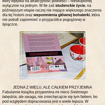
który wpływa na atrakcyjność powieści – nieskupionej
wyłącznie na jednym. W tle zaś
studenckie życie
, na
późniejszym etapie raczej nie mające większego znaczenia
dla tej historii oraz
wspomnienia głównej bohaterki
, która
nie potrafi zapomnieć o przyjaciółce pogrążonej w
śpiączce.
JEDNA Z WIELU, ALE CAŁKIEM PRZYJEMNA
Fabularnie książka przypomina mi nieco
Srebrnego
łabędzia
, ale uwaga, nie zniechęcajcie się tym faktem, bo
pod względem dopracowania jest o wiele lepsza. W