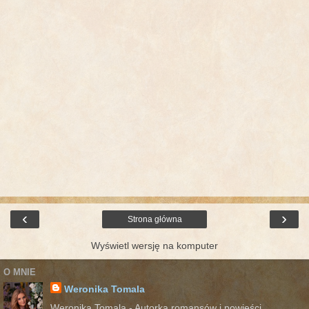
‹
›
Strona główna
Wyświetl wersję na komputer
O MNIE
Weronika Tomala
Weronika Tomala - Autorka romansów i powieści