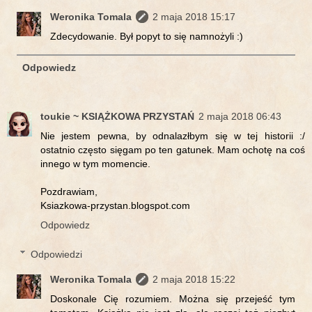
Weronika Tomala
2 maja 2018 15:17
Zdecydowanie. Był popyt to się namnożyli :)
Odpowiedz
toukie ~ KSIĄŻKOWA PRZYSTAŃ
2 maja 2018 06:43
Nie jestem pewna, by odnalazłbym się w tej historii :/
ostatnio często sięgam po ten gatunek. Mam ochotę na coś
innego w tym momencie.
Pozdrawiam,
Ksiazkowa-przystan.blogspot.com
Odpowiedz
Odpowiedzi
Weronika Tomala
2 maja 2018 15:22
Doskonale Cię rozumiem. Można się przejeść tym