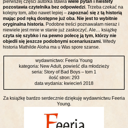
pierwszej części autorka stawia
wiele pytań i niestety
pozostawia czytelnika bez odpowiedzi
. Trzeba czekać na
kolejny tom, albo nawet lepiej –
zapoznać się z tą historią
mając pod ręką dostępne już oba
.
Nie jest to wybitnie
oryginalna historia
. Podobne treści poznawałam nieraz i
niewiele jest mnie w stanie już zaskoczyć. Ale… książkę
czyta się szybko i na pewno polecę ją tym, którzy nie
objedli się jeszcze podobnymi scenariuszami.
Wtedy
historia Mathilde Aloha ma u Was spore szanse.
wydawnictwo: Feeria Young
kategoria: New Adult, powieść dla młodzieży
seria: Story of Bad Boys – tom 1
ilość stron: 293
data wydania: kwiecień 2018
Za książkę bardzo serdecznie dziękuję wydawnictwu Feeria
Young.