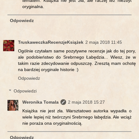
tematem. Książka nie jest zła, ale raczej też niezbyt
oryginalna.
Odpowiedz
TruskaweczkaRecenzjeKsiążek
2 maja 2018 11:45
Ogólnie czytałam same pozytywne recenzje jak do tej pory,
ale podobieństwo do Srebrnego Łabędzia... Wiesz, że w
takim razie zdecydowanie odpuszczę. Zresztą mam ochotę
na bardziej oryginale historie :)
Odpowiedz
Odpowiedzi
Weronika Tomala
2 maja 2018 15:27
Książka nie jest zła. Warsztatowo autorka wypadła o
wiele lepiej niż twórczyni Srebrnego łabędzia. Ale wciąż
nie poraża ona oryginalnością.
Odpowiedz